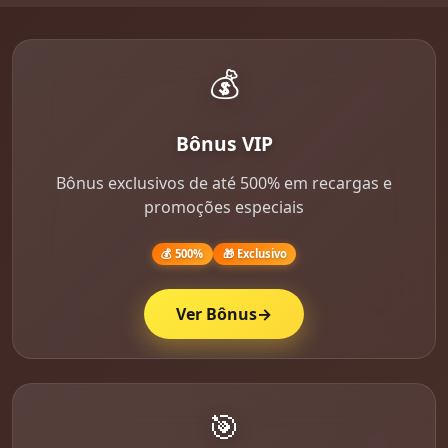
💰
Bônus VIP
Bônus exclusivos de até 500% em recargas e
promoções especiais
💰 500%
🎁 Exclusivo
Ver Bônus
→
🎯