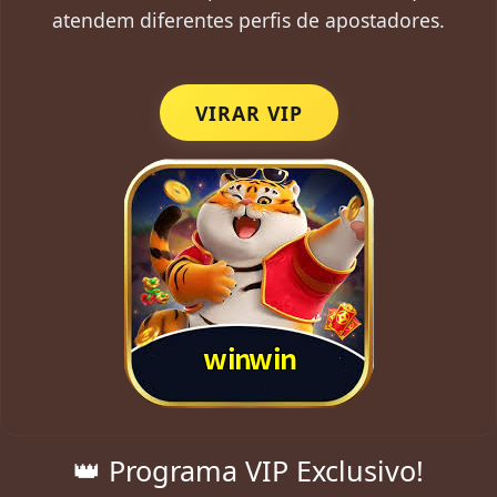
atendem diferentes perfis de apostadores.
VIRAR VIP
👑 Programa VIP Exclusivo!