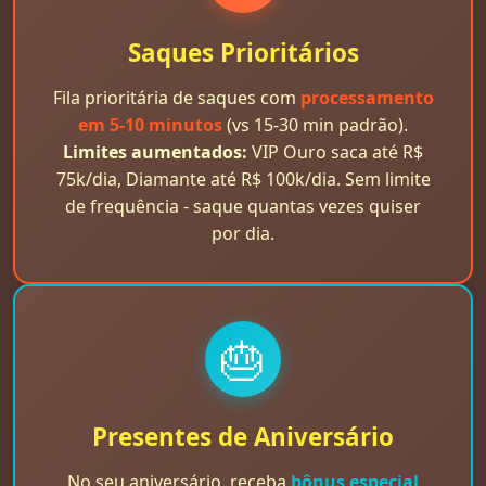
Saques Prioritários
Fila prioritária de saques com
processamento
em 5-10 minutos
(vs 15-30 min padrão).
Limites aumentados:
VIP Ouro saca até R$
75k/dia, Diamante até R$ 100k/dia. Sem limite
de frequência - saque quantas vezes quiser
por dia.
🎂
Presentes de Aniversário
No seu aniversário, receba
bônus especial