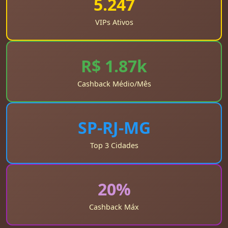
5.247
VIPs Ativos
R$ 1.87k
Cashback Médio/Mês
SP-RJ-MG
Top 3 Cidades
20%
Cashback Máx