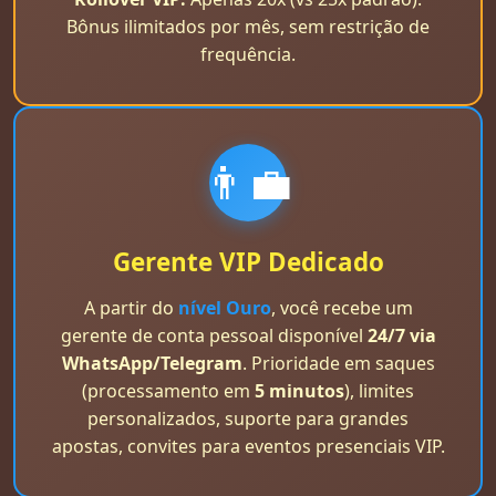
Bônus ilimitados por mês, sem restrição de
frequência.
👨‍💼
Gerente VIP Dedicado
A partir do
nível Ouro
, você recebe um
gerente de conta pessoal disponível
24/7 via
WhatsApp/Telegram
. Prioridade em saques
(processamento em
5 minutos
), limites
personalizados, suporte para grandes
apostas, convites para eventos presenciais VIP.