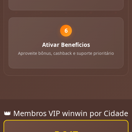
6
Ativar Benefícios
Aproveite bônus, cashback e suporte prioritário
👑 Membros VIP winwin por Cidade