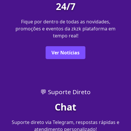
24/7
Fique por dentro de todas as novidades,
promoções e eventos da zkzk plataforma em
tempo real!
Ver Notícias
💬 Suporte Direto
Chat
Suporte direto via Telegram, respostas rápidas e
atendimento personalizado!