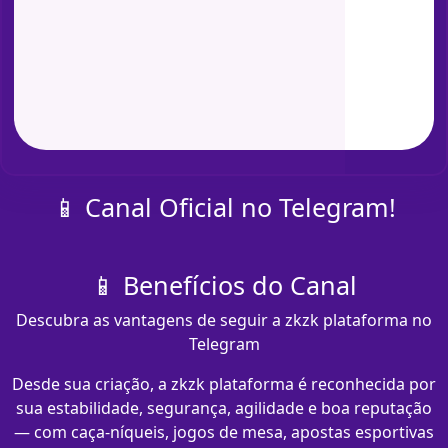
📱 Canal Oficial no Telegram!
📱 Benefícios do Canal
Descubra as vantagens de seguir a zkzk plataforma no
Telegram
Desde sua criação, a zkzk plataforma é reconhecida por
sua estabilidade, segurança, agilidade e boa reputação
— com caça-níqueis, jogos de mesa, apostas esportivas