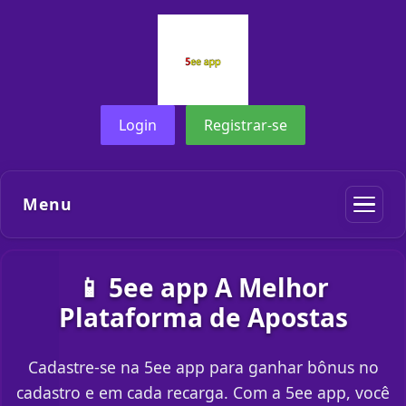
Login
Registrar-se
Menu
📱 5ee app A Melhor
Plataforma de Apostas
Cadastre-se na 5ee app para ganhar bônus no
cadastro e em cada recarga. Com a 5ee app, você