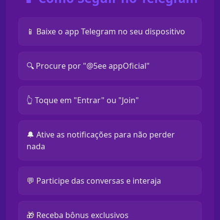
📱 Baixe o app Telegram no seu dispositivo
🔍 Procure por "@5ee appOficial"
👆 Toque em "Entrar" ou "Join"
🔔 Ative as notificações para não perder
nada
💬 Participe das conversas e interaja
🎁 Receba bônus exclusivos