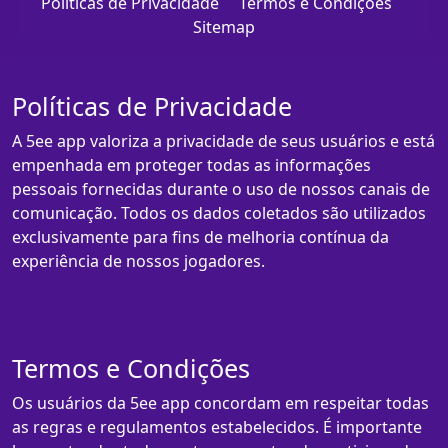
Políticas de Privacidade
Termos e Condições
Sitemap
Políticas de Privacidade
A 5ee app valoriza a privacidade de seus usuários e está
empenhada em proteger todas as informações
pessoais fornecidas durante o uso de nossos canais de
comunicação. Todos os dados coletados são utilizados
exclusivamente para fins de melhoria contínua da
experiência de nossos jogadores.
Termos e Condições
Os usuários da 5ee app concordam em respeitar todas
as regras e regulamentos estabelecidos. É importante