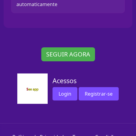
automaticamente
SEGUIR AGORA
Acessos
Login
Registrar-se