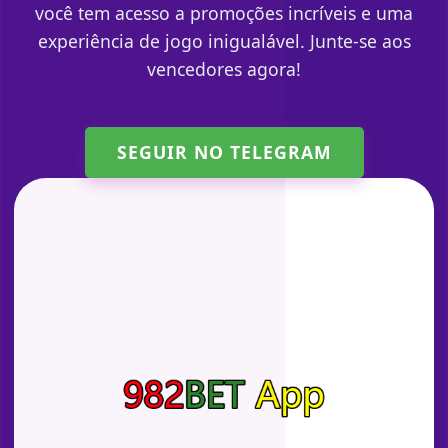
você tem acesso a promoções incríveis e uma
experiência de jogo inigualável. Junte-se aos
vencedores agora!
SEGUIR NO TELEGRAM