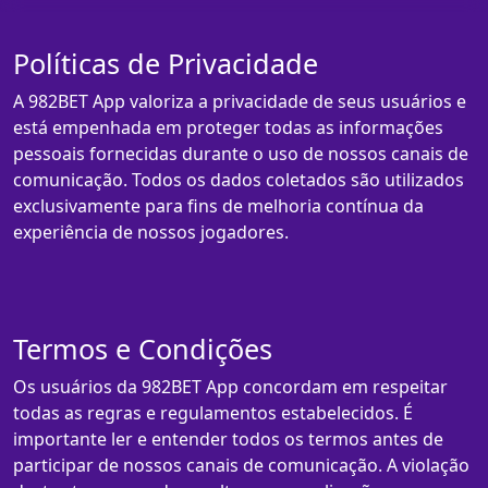
Políticas de Privacidade
A 982BET App valoriza a privacidade de seus usuários e
está empenhada em proteger todas as informações
pessoais fornecidas durante o uso de nossos canais de
comunicação. Todos os dados coletados são utilizados
exclusivamente para fins de melhoria contínua da
experiência de nossos jogadores.
Termos e Condições
Os usuários da 982BET App concordam em respeitar
todas as regras e regulamentos estabelecidos. É
importante ler e entender todos os termos antes de
participar de nossos canais de comunicação. A violação