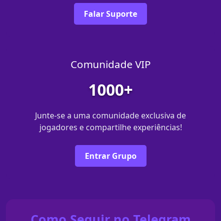
Falar Suporte
Comunidade VIP
1000+
Junte-se a uma comunidade exclusiva de
jogadores e compartilhe experiências!
Entrar Grupo
Como Seguir no Telegram