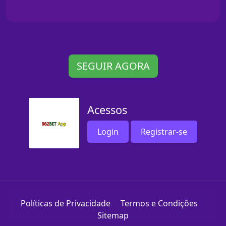
SEGUIR AGORA
Acessos
Login
Registrar-se
Políticas de Privacidade
Termos e Condições
Sitemap