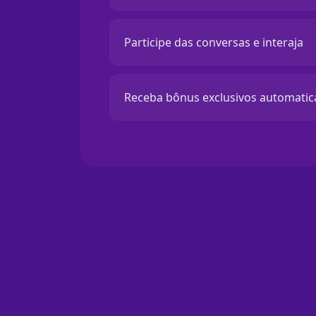
Participe das conversas e interaja
Receba bônus exclusivos automati