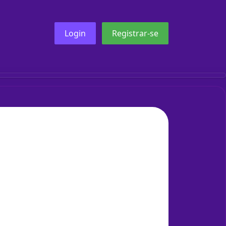
Login
Registrar-se