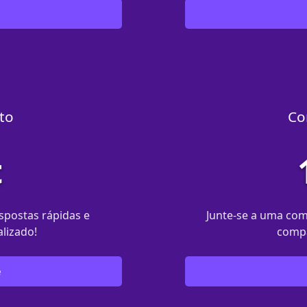
to
Co
t
espostas rápidas e
Junte-se a uma com
lizado!
compa
e