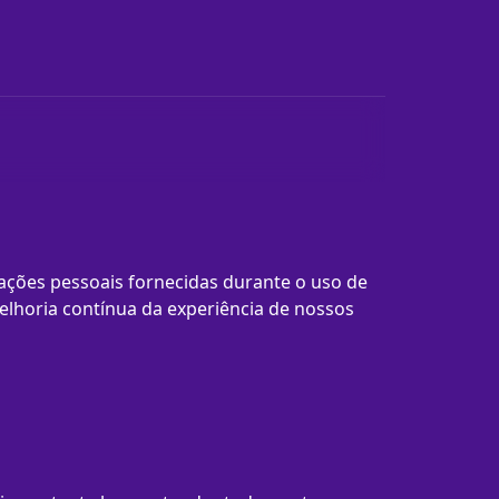
ações pessoais fornecidas durante o uso de
elhoria contínua da experiência de nossos