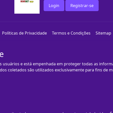
Login
Registrar-se
Políticas de Privacidade
Termos e Condições
Sitemap
de
us usuários e está empenhada em proteger todas as inform
os coletados são utilizados exclusivamente para fins de m