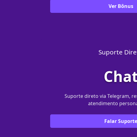
Ver Bônus
Suporte Dire
Cha
Suporte direto via Telegram, r
atendimento persona
Falar Suport