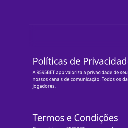
Políticas de Privacida
A 9595BET app valoriza a privacidade de se
nossos canais de comunicação. Todos os dad
jogadores.
Termos e Condições