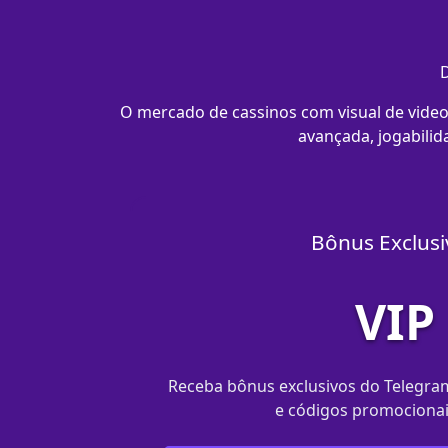
D
O mercado de cassinos com visual de vide
avançada, jogabilid
Bônus Exclusi
VIP
Receba bônus exclusivos do Telegra
e códigos promocionai