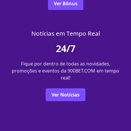
Ver Bônus
Notícias em Tempo Real
24/7
Fique por dentro de todas as novidades,
promoções e eventos da 900BET.COM em tempo
real!
Ver Notícias