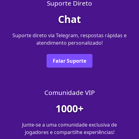
Suporte Direto
Chat
Suporte direto via Telegram, respostas rápidas e
atendimento personalizado!
Falar Suporte
Comunidade VIP
1000+
Junte-se a uma comunidade exclusiva de
jogadores e compartilhe experiências!