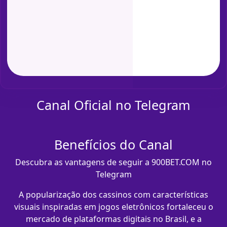
Canal Oficial no Telegram
Benefícios do Canal
Descubra as vantagens de seguir a 900BET.COM no
Telegram
A popularização dos cassinos com características
visuais inspiradas em jogos eletrônicos fortaleceu o
mercado de plataformas digitais no Brasil, e a