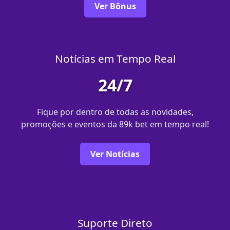
Ver Bônus
Notícias em Tempo Real
24/7
Fique por dentro de todas as novidades,
promoções e eventos da 89k bet em tempo real!
Ver Notícias
Suporte Direto