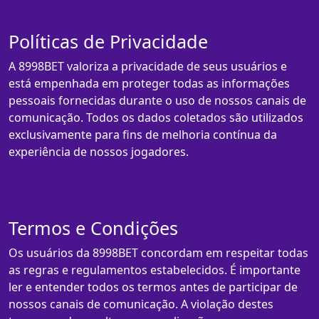
Políticas de Privacidade
A 8998BET valoriza a privacidade de seus usuários e
está empenhada em proteger todas as informações
pessoais fornecidas durante o uso de nossos canais de
comunicação. Todos os dados coletados são utilizados
exclusivamente para fins de melhoria contínua da
experiência de nossos jogadores.
Termos e Condições
Os usuários da 8998BET concordam em respeitar todas
as regras e regulamentos estabelecidos. É importante
ler e entender todos os termos antes de participar de
nossos canais de comunicação. A violação destes