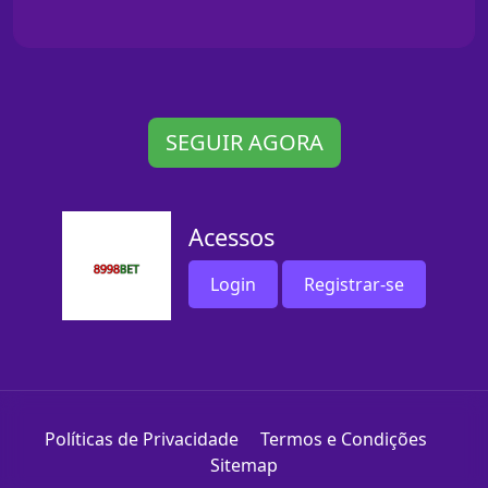
SEGUIR AGORA
Acessos
Login
Registrar-se
Políticas de Privacidade
Termos e Condições
Sitemap