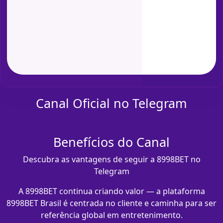
Canal Oficial no Telegram
Benefícios do Canal
Descubra as vantagens de seguir a 8998BET no
Telegram
A 8998BET continua criando valor — a plataforma
8998BET Brasil é centrada no cliente e caminha para ser
referência global em entretenimento.