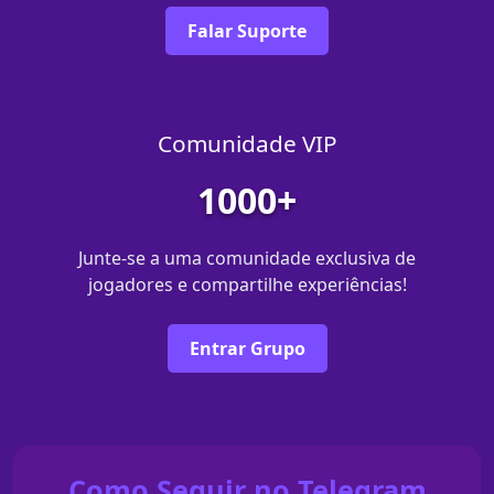
Falar Suporte
Comunidade VIP
1000+
Junte-se a uma comunidade exclusiva de
jogadores e compartilhe experiências!
Entrar Grupo
Como Seguir no Telegram