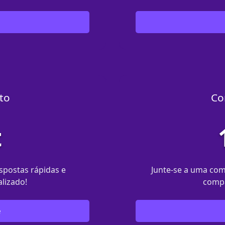
to
Co
t
espostas rápidas e
Junte-se a uma com
lizado!
compa
e