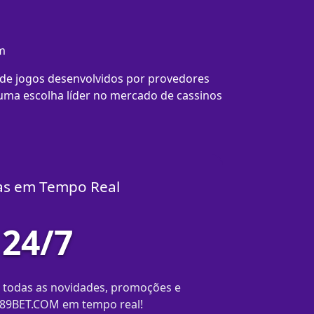
m
 de jogos desenvolvidos por provedores
 uma escolha líder no mercado de cassinos
as em Tempo Real
24/7
e todas as novidades, promoções e
889BET.COM em tempo real!