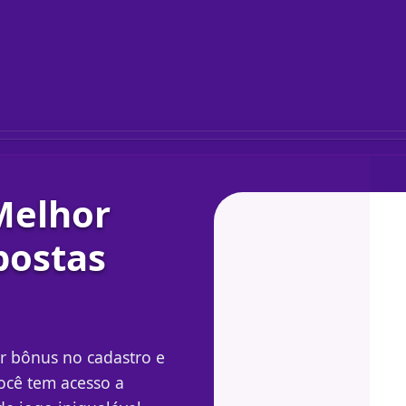
Melhor
postas
r bônus no cadastro e
ocê tem acesso a