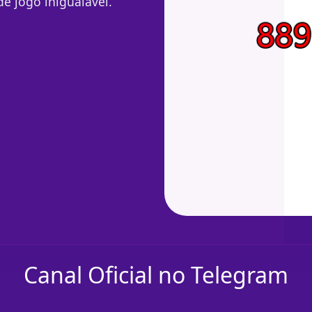
e jogo inigualável.
Canal Oficial no Telegram