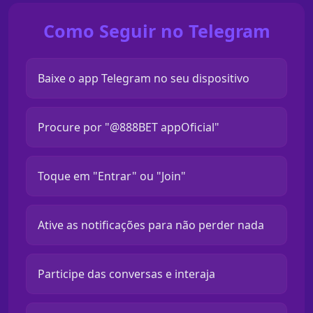
Como Seguir no Telegram
Baixe o app Telegram no seu dispositivo
Procure por "@888BET appOficial"
Toque em "Entrar" ou "Join"
Ative as notificações para não perder nada
Participe das conversas e interaja