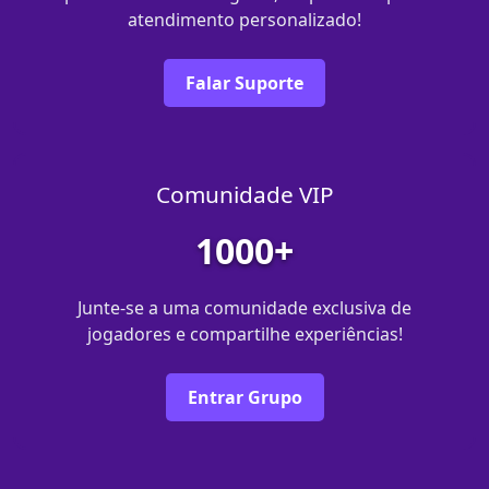
atendimento personalizado!
Falar Suporte
Comunidade VIP
1000+
Junte-se a uma comunidade exclusiva de
jogadores e compartilhe experiências!
Entrar Grupo