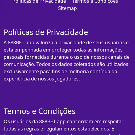
Políticas de Privacidade
Termos e Condições
Sitemap
Políticas de Privacidade
A 888BET app valoriza a privacidade de seus usuários e
está empenhada em proteger todas as informações
pessoais fornecidas durante o uso de nossos canais de
comunicação. Todos os dados coletados são utilizados
exclusivamente para fins de melhoria contínua da
experiência de nossos jogadores.
Termos e Condições
Os usuários da 888BET app concordam em respeitar
todas as regras e regulamentos estabelecidos. É