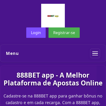
Login
Registrar-se
Menu
888BET app - A Melhor
Plataforma de Apostas Online
Cadastre-se na 888BET app para ganhar bônus no
cadastro e em cada recarga. Com a 888BET app,