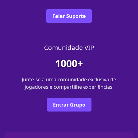
Falar Suporte
Comunidade VIP
1000+
Junte-se a uma comunidade exclusiva de
jogadores e compartilhe experiências!
Entrar Grupo