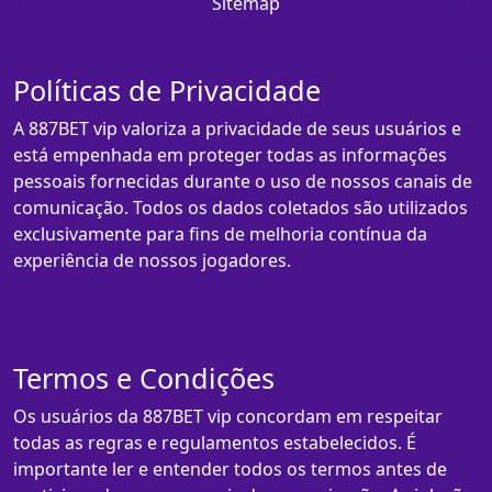
Sitemap
Políticas de Privacidade
A 887BET vip valoriza a privacidade de seus usuários e
está empenhada em proteger todas as informações
pessoais fornecidas durante o uso de nossos canais de
comunicação. Todos os dados coletados são utilizados
exclusivamente para fins de melhoria contínua da
experiência de nossos jogadores.
Termos e Condições
Os usuários da 887BET vip concordam em respeitar
todas as regras e regulamentos estabelecidos. É
importante ler e entender todos os termos antes de