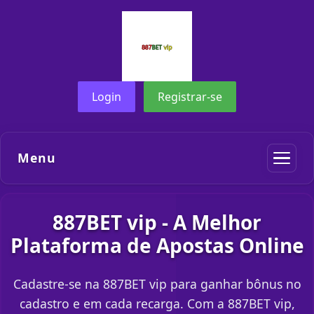
Login
Registrar-se
Menu
887BET vip - A Melhor
Plataforma de Apostas Online
Cadastre-se na 887BET vip para ganhar bônus no
cadastro e em cada recarga. Com a 887BET vip,