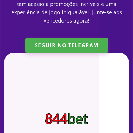
tem acesso a promoções incríveis e uma
experiência de jogo inigualável. Junte-se aos
vencedores agora!
SEGUIR NO TELEGRAM