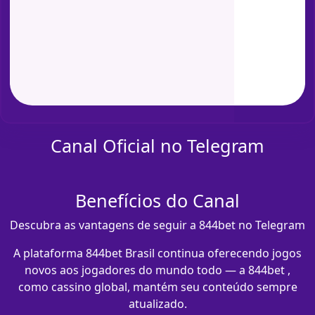
Canal Oficial no Telegram
Benefícios do Canal
Descubra as vantagens de seguir a 844bet no Telegram
A plataforma 844bet Brasil continua oferecendo jogos
novos aos jogadores do mundo todo — a 844bet ,
como cassino global, mantém seu conteúdo sempre
atualizado.