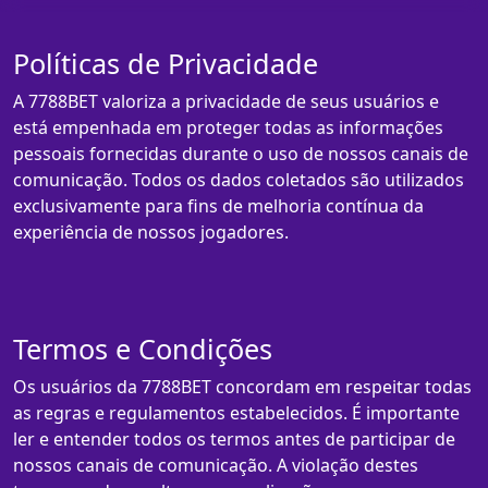
Políticas de Privacidade
A 7788BET valoriza a privacidade de seus usuários e
está empenhada em proteger todas as informações
pessoais fornecidas durante o uso de nossos canais de
comunicação. Todos os dados coletados são utilizados
exclusivamente para fins de melhoria contínua da
experiência de nossos jogadores.
Termos e Condições
Os usuários da 7788BET concordam em respeitar todas
as regras e regulamentos estabelecidos. É importante
ler e entender todos os termos antes de participar de
nossos canais de comunicação. A violação destes