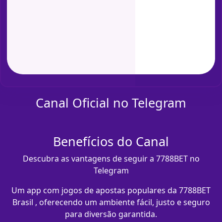
Canal Oficial no Telegram
Benefícios do Canal
Descubra as vantagens de seguir a 7788BET no
Telegram
Um app com jogos de apostas populares da 7788BET
Brasil , oferecendo um ambiente fácil, justo e seguro
para diversão garantida.