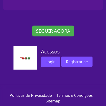
SEGUIR AGORA
Acessos
Login
Registrar-se
Políticas de Privacidade
Termos e Condições
Sitemap