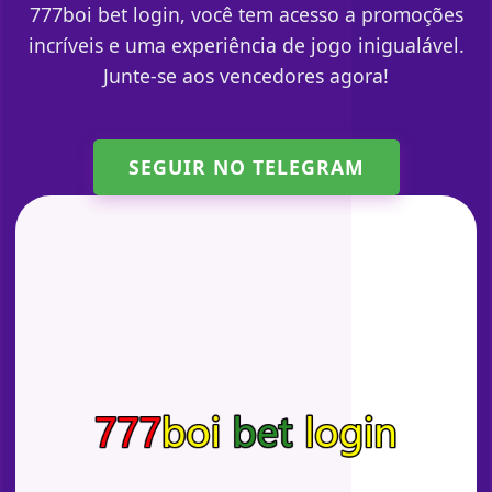
777boi bet login, você tem acesso a promoções
incríveis e uma experiência de jogo inigualável.
Junte-se aos vencedores agora!
SEGUIR NO TELEGRAM