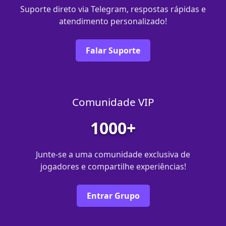
Suporte direto via Telegram, respostas rápidas e
atendimento personalizado!
Falar Suporte
Comunidade VIP
1000+
Junte-se a uma comunidade exclusiva de
jogadores e compartilhe experiências!
Entrar Grupo