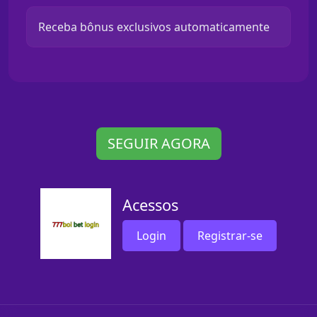
Receba bônus exclusivos automaticamente
SEGUIR AGORA
Acessos
Login
Registrar-se