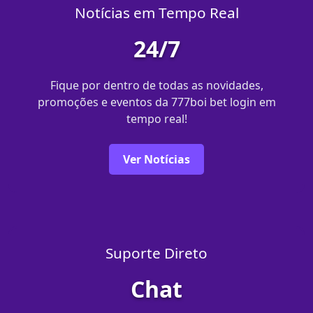
Notícias em Tempo Real
24/7
Fique por dentro de todas as novidades,
promoções e eventos da 777boi bet login em
tempo real!
Ver Notícias
Suporte Direto
Chat