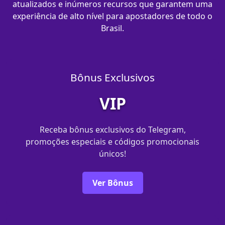
atualizados e inúmeros recursos que garantem uma
experiência de alto nível para apostadores de todo o
Brasil.
Bônus Exclusivos
VIP
Receba bônus exclusivos do Telegram,
promoções especiais e códigos promocionais
únicos!
Ver Bônus