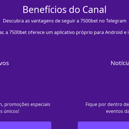
Benefícios do Canal
Descubra as vantagens de seguir a 7500bet no Telegram
ar, a 7500bet oferece um aplicativo próprio para Android e
vos
Notíci
m, promoções especiais
Fique por dentro d
s únicos!
eventos d