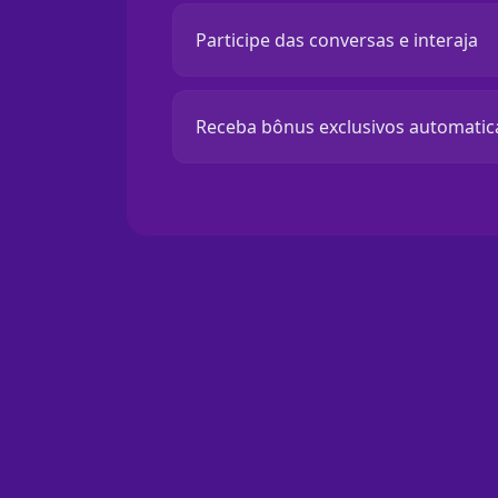
Participe das conversas e interaja
Receba bônus exclusivos automati