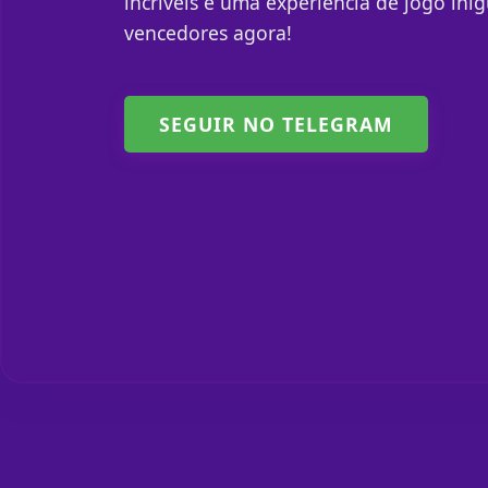
incríveis e uma experiência de jogo inig
vencedores agora!
SEGUIR NO TELEGRAM