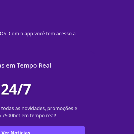
 iOS. Com o app você tem acesso a
as em Tempo Real
24/7
e todas as novidades, promoções e
a 7500bet em tempo real!
Ver Notícias