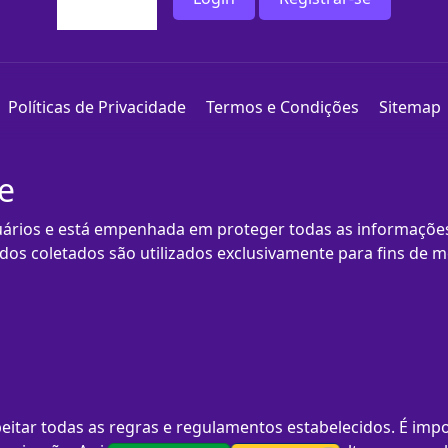
Políticas de Privacidade
Termos e Condições
Sitemap
de
suários e está empenhada em proteger todas as informaçõe
os coletados são utilizados exclusivamente para fins de m
tar todas as regras e regulamentos estabelecidos. É impo