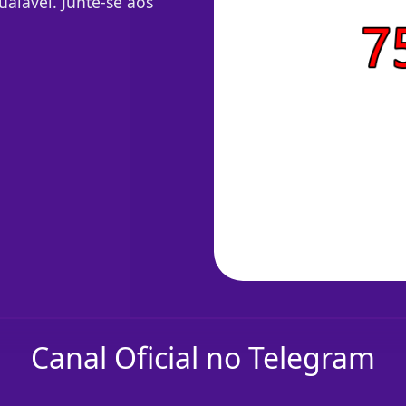
ualável. Junte-se aos
Canal Oficial no Telegram