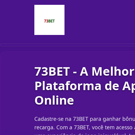
73BET - A Melhor
Plataforma de A
Online
Cadastre-se na 73BET para ganhar bônu
recarga. Com a 73BET, você tem acesso 