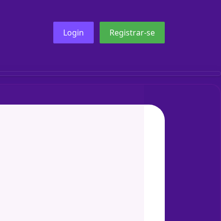
Login
Registrar-se