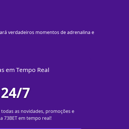
rará verdadeiros momentos de adrenalina e
as em Tempo Real
24/7
e todas as novidades, promoções e
da 73BET em tempo real!