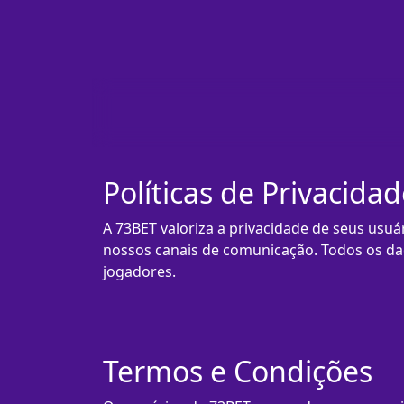
Políticas de Privacida
A 73BET valoriza a privacidade de seus usu
nossos canais de comunicação. Todos os dad
jogadores.
Termos e Condições