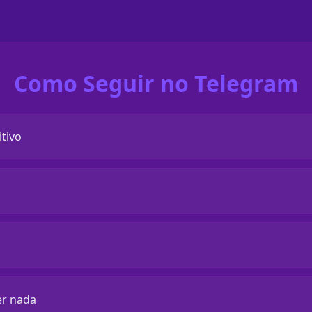
Como Seguir no Telegram
tivo
er nada