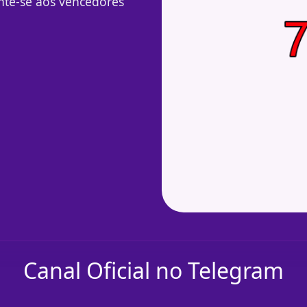
unte-se aos vencedores
Canal Oficial no Telegram