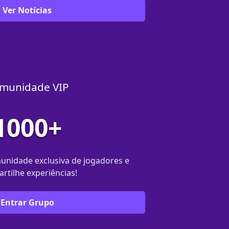
Ver Notícias
munidade VIP
1000+
unidade exclusiva de jogadores e
rtilhe experiências!
Entrar Grupo