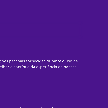
ções pessoais fornecidas durante o uso de
elhoria contínua da experiência de nossos