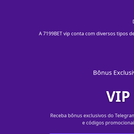
A 7199BET vip conta com diversos tipos de
Bônus Exclusi
VIP
Receba bônus exclusivos do Telegra
e códigos promocionai