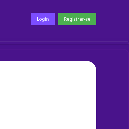
Login
Registrar-se