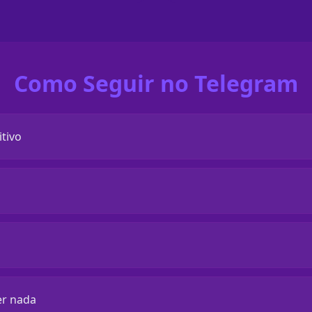
Como Seguir no Telegram
tivo
er nada