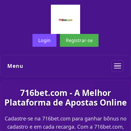
Login
Registrar-se
Menu
716bet.com - A Melhor
Plataforma de Apostas Online
Cadastre-se na 716bet.com para ganhar bônus no
cadastro e em cada recarga. Com a 716bet.com,