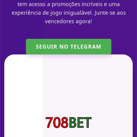
tem acesso a promoções incríveis e uma
experiência de jogo inigualável. Junte-se aos
vencedores agora!
SEGUIR NO TELEGRAM