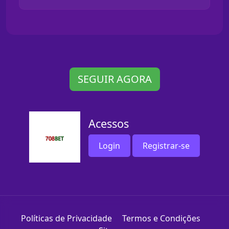
SEGUIR AGORA
Acessos
Login
Registrar-se
Políticas de Privacidade
Termos e Condições