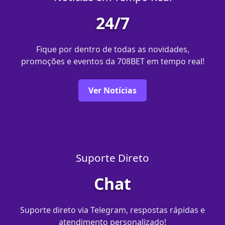
24/7
Fique por dentro de todas as novidades,
promoções e eventos da 708BET em tempo real!
Ver Notícias
Suporte Direto
Chat
Suporte direto via Telegram, respostas rápidas e
atendimento personalizado!