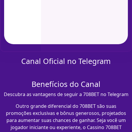
Canal Oficial no Telegram
Benefícios do Canal
Descubra as vantagens de seguir a 708BET no Telegram
Outro grande diferencial do 708BET são suas
promoções exclusivas e bônus generosos, projetados
para aumentar suas chances de ganhar. Seja você um
jogador iniciante ou experiente, o Cassino 708BET