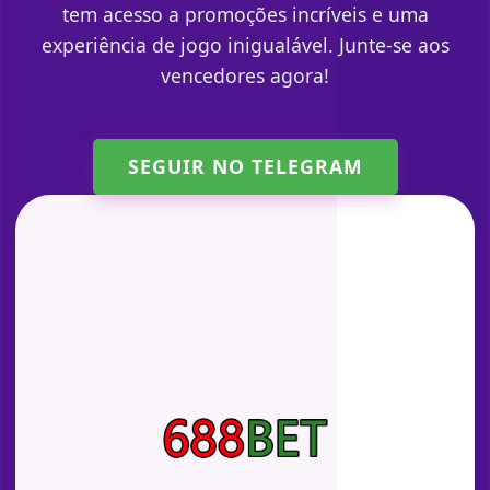
tem acesso a promoções incríveis e uma
experiência de jogo inigualável. Junte-se aos
vencedores agora!
SEGUIR NO TELEGRAM