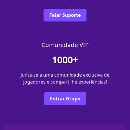
Falar Suporte
Comunidade VIP
1000+
Junte-se a uma comunidade exclusiva de
jogadores e compartilhe experiências!
Entrar Grupo