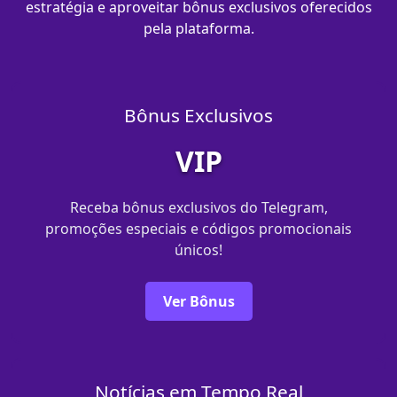
estratégia e aproveitar bônus exclusivos oferecidos
pela plataforma.
Bônus Exclusivos
VIP
Receba bônus exclusivos do Telegram,
promoções especiais e códigos promocionais
únicos!
Ver Bônus
Notícias em Tempo Real