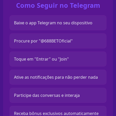
Como Seguir no Telegram
Baixe o app Telegram no seu dispositivo
Procure por "@688BETOficial"
Toque em "Entrar" ou "Join"
Ative as notificações para não perder nada
Participe das conversas e interaja
Receba bônus exclusivos automaticamente