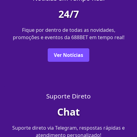
24/7
Fique por dentro de todas as novidades,
promoções e eventos da 688BET em tempo real!
Ver Notícias
Suporte Direto
Chat
Suporte direto via Telegram, respostas rápidas e
atendimento personalizado!