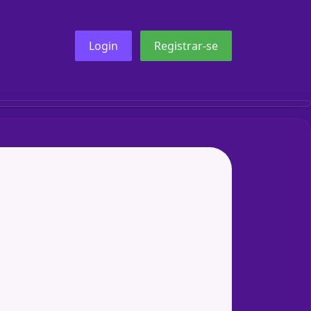
Login
Registrar-se