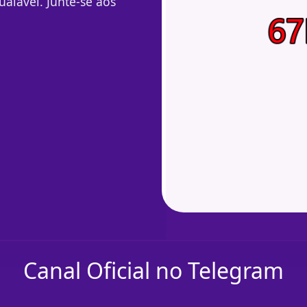
ualável. Junte-se aos
Canal Oficial no Telegram