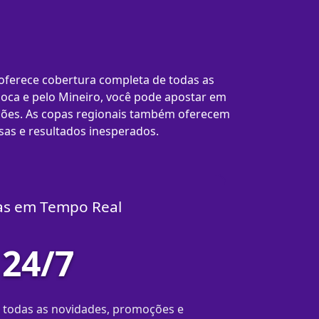
 oferece cobertura completa de todas as
oca e pelo Mineiro, você pode apostar em
tições. As copas regionais também oferecem
as e resultados inesperados.
as em Tempo Real
24/7
e todas as novidades, promoções e