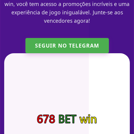
win, você tem acesso a promoções incríveis e uma
experiência de jogo inigualável. Junte-se aos
vencedores agora!
SEGUIR NO TELEGRAM