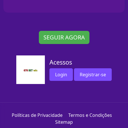
SEGUIR AGORA
Acessos
Login
Registrar-se
Políticas de Privacidade
Termos e Condições
Sitemap