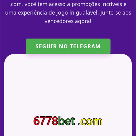
.com, você tem acesso a promoções incríveis e
uma experiência de jogo inigualável. Junte-se aos
vencedores agora!
SEGUIR NO TELEGRAM