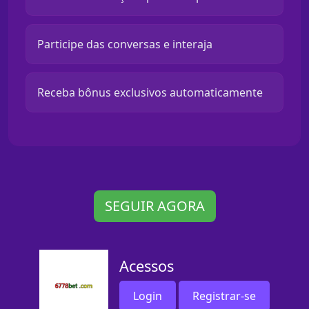
Participe das conversas e interaja
Receba bônus exclusivos automaticamente
SEGUIR AGORA
Acessos
Login
Registrar-se