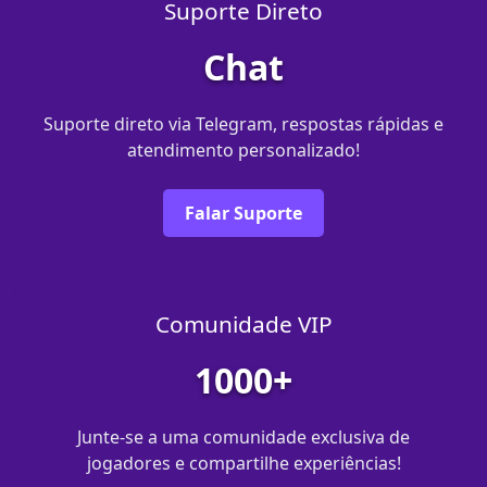
Suporte Direto
Chat
Suporte direto via Telegram, respostas rápidas e
atendimento personalizado!
Falar Suporte
Comunidade VIP
1000+
Junte-se a uma comunidade exclusiva de
jogadores e compartilhe experiências!