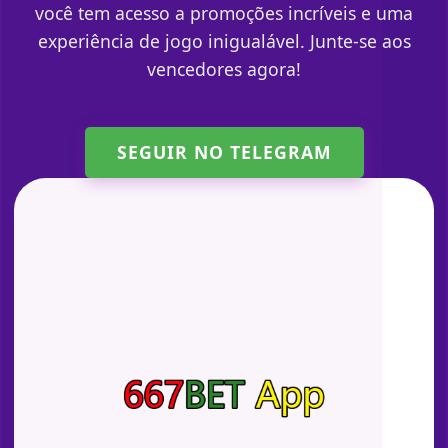
você tem acesso a promoções incríveis e uma
experiência de jogo inigualável. Junte-se aos
vencedores agora!
SEGUIR NO TELEGRAM