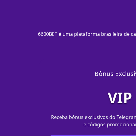
6600BET é uma plataforma brasileira de c
Bônus Exclusi
VIP
Receba bônus exclusivos do Telegra
e códigos promocionai