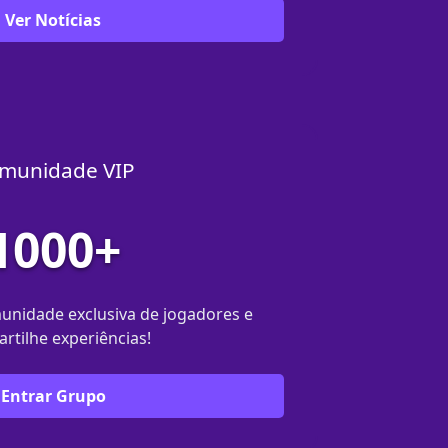
Ver Notícias
munidade VIP
1000+
unidade exclusiva de jogadores e
rtilhe experiências!
Entrar Grupo