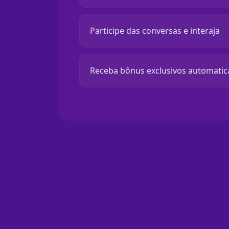
Participe das conversas e interaja
Receba bônus exclusivos automati