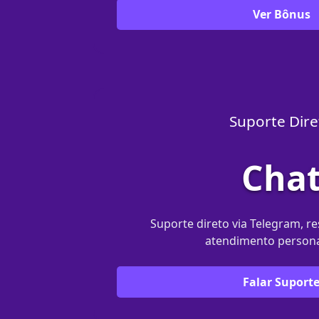
Ver Bônus
Suporte Dire
Cha
Suporte direto via Telegram, r
atendimento persona
Falar Suport