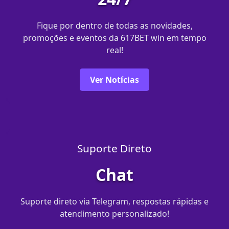
Fique por dentro de todas as novidades,
promoções e eventos da 617BET win em tempo
real!
Ver Notícias
Suporte Direto
Chat
Suporte direto via Telegram, respostas rápidas e
atendimento personalizado!