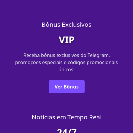
Bônus Exclusivos
VIP
Receba bônus exclusivos do Telegram,
promoções especiais e códigos promocionais
únicos!
Ver Bônus
Notícias em Tempo Real
24/7