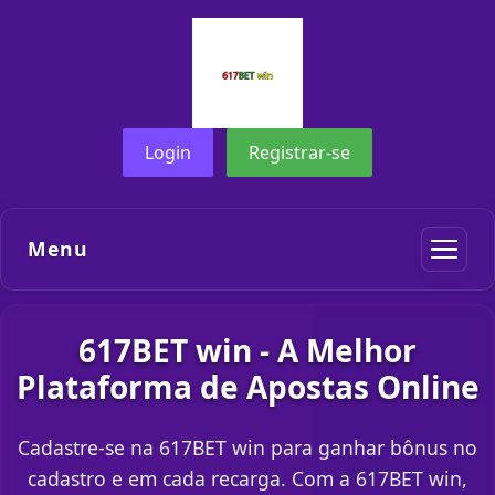
Login
Registrar-se
Menu
617BET win - A Melhor
Plataforma de Apostas Online
Cadastre-se na 617BET win para ganhar bônus no
cadastro e em cada recarga. Com a 617BET win,