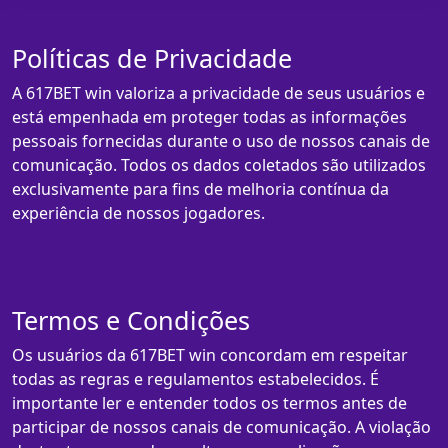
Políticas de Privacidade
A 617BET win valoriza a privacidade de seus usuários e
está empenhada em proteger todas as informações
pessoais fornecidas durante o uso de nossos canais de
comunicação. Todos os dados coletados são utilizados
exclusivamente para fins de melhoria contínua da
experiência de nossos jogadores.
Termos e Condições
Os usuários da 617BET win concordam em respeitar
todas as regras e regulamentos estabelecidos. É
importante ler e entender todos os termos antes de
participar de nossos canais de comunicação. A violação