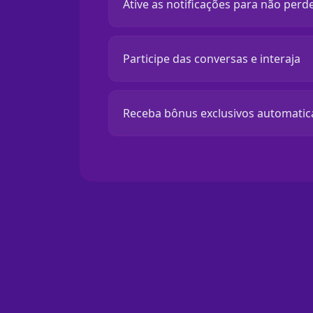
Ative as notificações para não perd
Participe das conversas e interaja
Receba bônus exclusivos automati