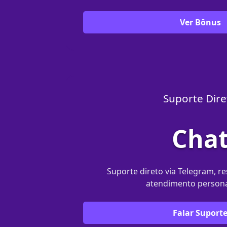
Ver Bônus
Suporte Dire
Cha
Suporte direto via Telegram, r
atendimento persona
Falar Suport