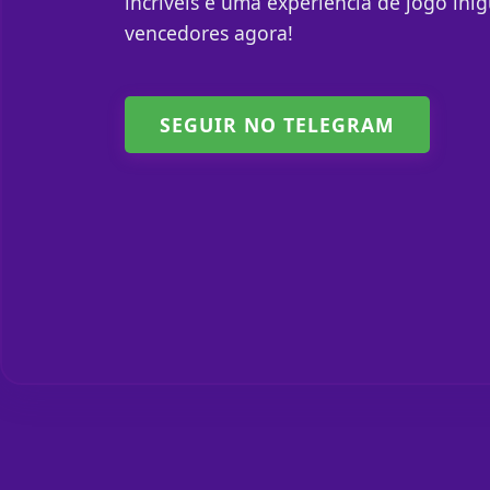
incríveis e uma experiência de jogo inig
vencedores agora!
SEGUIR NO TELEGRAM