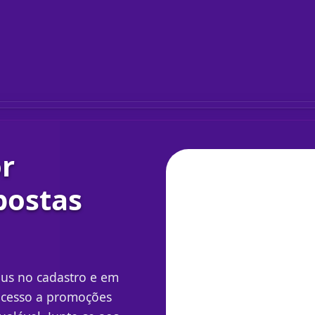
or
postas
us no cadastro e em
acesso a promoções