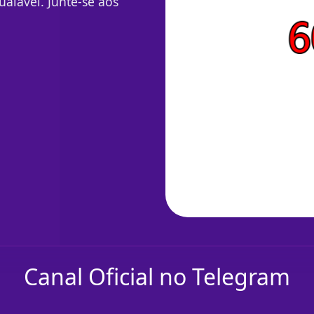
ualável. Junte-se aos
Canal Oficial no Telegram