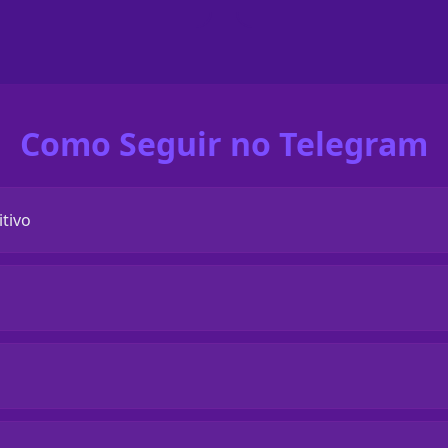
Como Seguir no Telegram
tivo