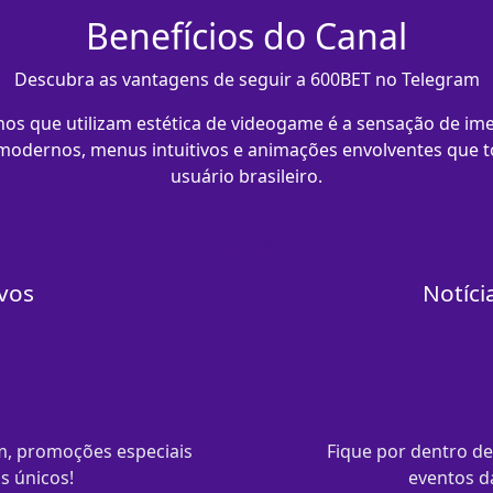
Benefícios do Canal
Descubra as vantagens de seguir a 600BET no Telegram
os que utilizam estética de videogame é a sensação de imer
 modernos, menus intuitivos e animações envolventes que 
usuário brasileiro.
vos
Notíci
m, promoções especiais
Fique por dentro d
s únicos!
eventos d