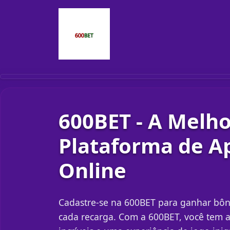
600BET - A Melh
Plataforma de A
Online
Cadastre-se na 600BET para ganhar bôn
cada recarga. Com a 600BET, você tem 