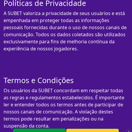
Políticas de Privacidade
A 5UBET valoriza a privacidade de seus usuários e está
empenhada em proteger todas as informações
pessoais fornecidas durante o uso de nossos canais de
comunicação. Todos os dados coletados são utilizados
exclusivamente para fins de melhoria contínua da
experiência de nossos jogadores.
Termos e Condições
Os usuários da 5UBET concordam em respeitar todas
as regras e regulamentos estabelecidos. É importante
ler e entender todos os termos antes de participar de
nossos canais de comunicação. A violação destes
termos pode resultar em penalizações ou na
suspensão da conta.