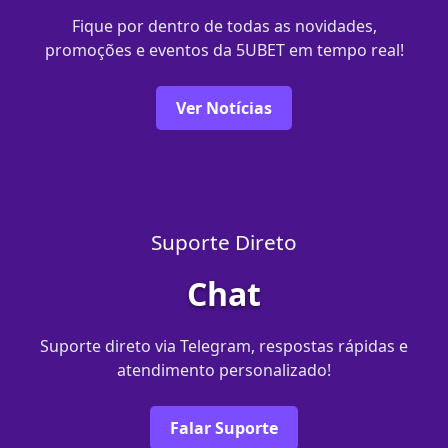
Fique por dentro de todas as novidades,
promoções e eventos da 5UBET em tempo real!
Ver Notícias
Suporte Direto
Chat
Suporte direto via Telegram, respostas rápidas e
atendimento personalizado!
Falar Suporte