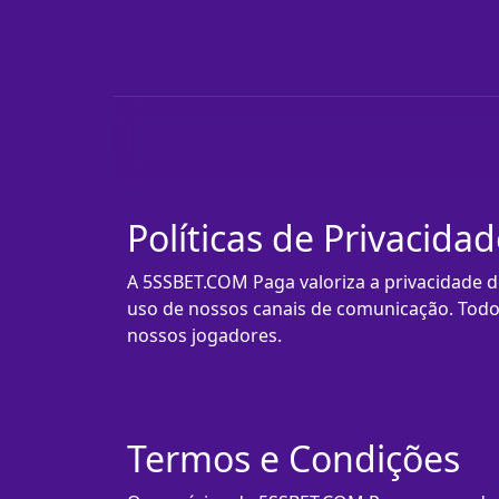
Políticas de Privacida
A 5SSBET.COM Paga valoriza a privacidade 
uso de nossos canais de comunicação. Todos
nossos jogadores.
Termos e Condições