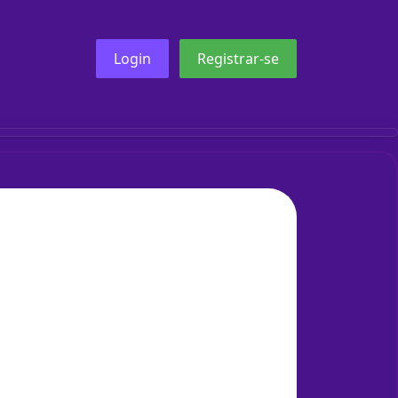
Login
Registrar-se