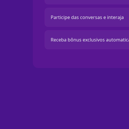
Participe das conversas e interaja
Receba bônus exclusivos automati