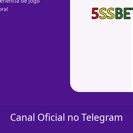
eriência de jogo
ora!
Canal Oficial no Telegram