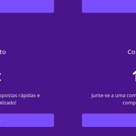
to
Co
t
espostas rápidas e
Junte-se a uma com
lizado!
compa
e