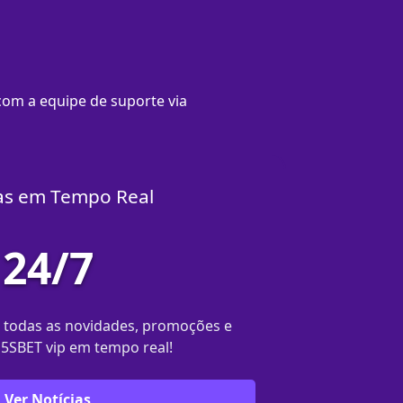
 com a equipe de suporte via
as em Tempo Real
24/7
e todas as novidades, promoções e
 5SBET vip em tempo real!
Ver Notícias