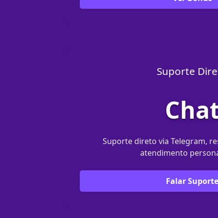
Suporte Dire
Cha
Suporte direto via Telegram, r
atendimento persona
Falar Suport