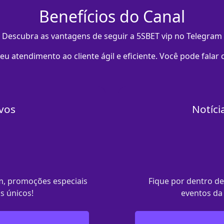
Benefícios do Canal
Descubra as vantagens de seguir a 5SBET vip no Telegram
eu atendimento ao cliente ágil e eficiente. Você pode falar
vos
Notíci
m, promoções especiais
Fique por dentro d
s únicos!
eventos da