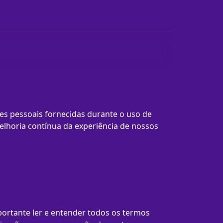
es pessoais fornecidas durante o uso de
elhoria contínua da experiência de nossos
portante ler e entender todos os termos