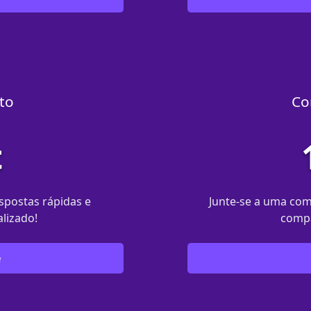
to
Co
t
espostas rápidas e
Junte-se a uma com
lizado!
compa
e