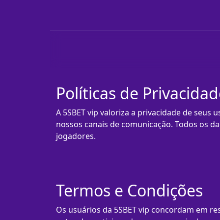
Políticas de Privacida
A 5SBET vip valoriza a privacidade de seus
nossos canais de comunicação. Todos os dad
jogadores.
Termos e Condições
Os usuários da 5SBET vip concordam em resp