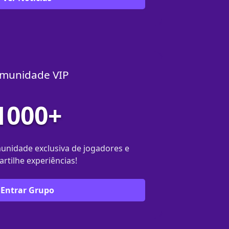
munidade VIP
1000+
unidade exclusiva de jogadores e
rtilhe experiências!
Entrar Grupo