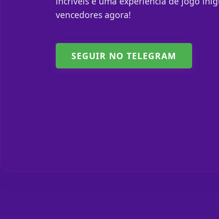
incríveis e uma experiência de jogo inig
vencedores agora!
SEGUIR NO TELEGRAM