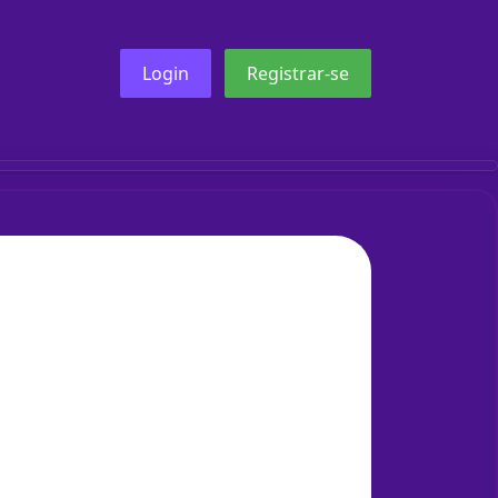
Login
Registrar-se