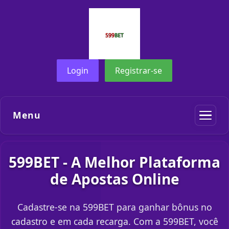
Login
Registrar-se
Menu
599BET - A Melhor Plataforma
de Apostas Online
Cadastre-se na 599BET para ganhar bônus no
cadastro e em cada recarga. Com a 599BET, você