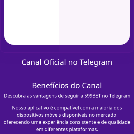
Canal Oficial no Telegram
Benefícios do Canal
Descubra as vantagens de seguir a 599BET no Telegram
Nosso aplicativo é compatível com a maioria dos
dispositivos móveis disponíveis no mercado,
oferecendo uma experiência consistente e de qualidade
em diferentes plataformas.