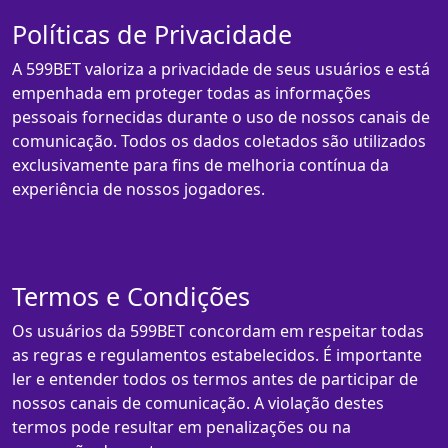
Políticas de Privacidade
A 599BET valoriza a privacidade de seus usuários e está
empenhada em proteger todas as informações
pessoais fornecidas durante o uso de nossos canais de
comunicação. Todos os dados coletados são utilizados
exclusivamente para fins de melhoria contínua da
experiência de nossos jogadores.
Termos e Condições
Os usuários da 599BET concordam em respeitar todas
as regras e regulamentos estabelecidos. É importante
ler e entender todos os termos antes de participar de
nossos canais de comunicação. A violação destes
termos pode resultar em penalizações ou na