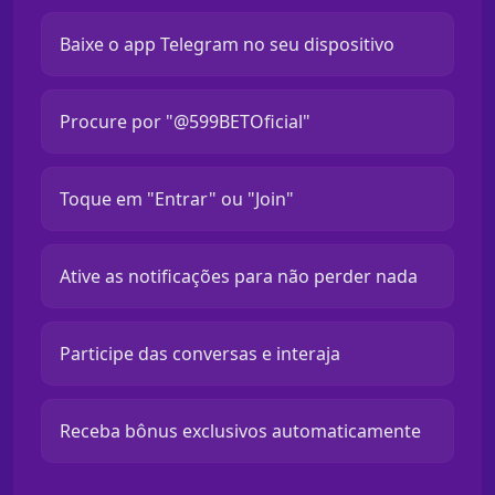
Baixe o app Telegram no seu dispositivo
Procure por "@599BETOficial"
Toque em "Entrar" ou "Join"
Ative as notificações para não perder nada
Participe das conversas e interaja
Receba bônus exclusivos automaticamente