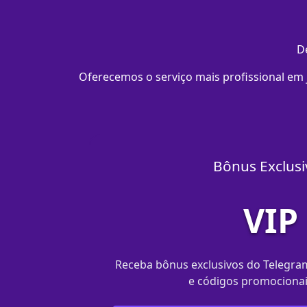
D
Oferecemos o serviço mais profissional em j
Bônus Exclusi
VIP
Receba bônus exclusivos do Telegra
e códigos promocionai