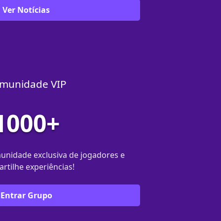
Ver Notícias
munidade VIP
1000+
unidade exclusiva de jogadores e
rtilhe experiências!
Entrar Grupo