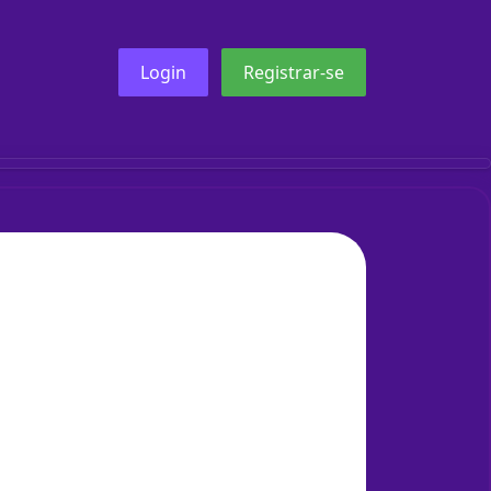
Login
Registrar-se