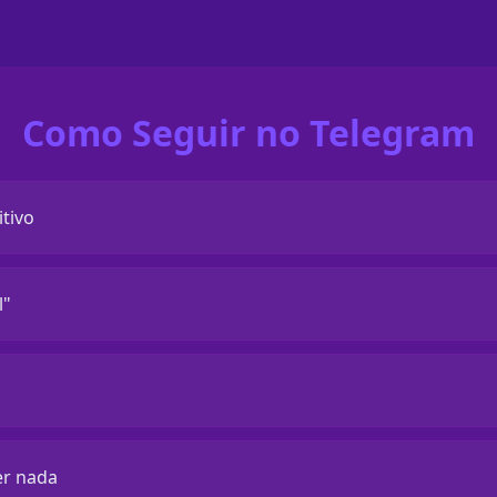
Como Seguir no Telegram
tivo
l"
er nada