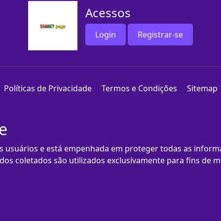
Acessos
Login
Registrar-se
Políticas de Privacidade
Termos e Condições
Sitemap
de
us usuários e está empenhada em proteger todas as inform
os coletados são utilizados exclusivamente para fins de m