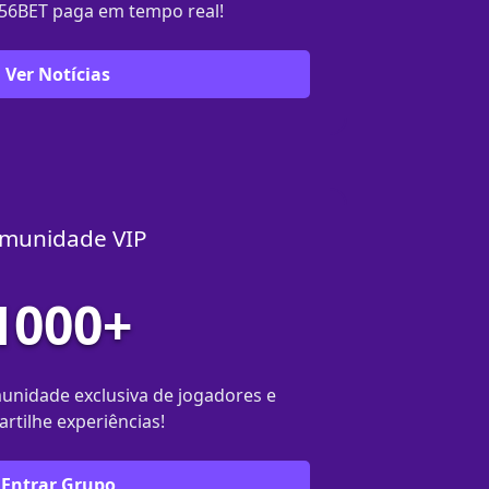
56BET paga em tempo real!
Ver Notícias
munidade VIP
1000+
unidade exclusiva de jogadores e
rtilhe experiências!
Entrar Grupo