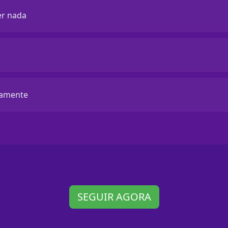
er nada
camente
SEGUIR AGORA