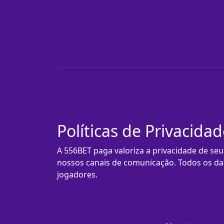
Políticas de Privacida
A 556BET paga valoriza a privacidade de se
nossos canais de comunicação. Todos os dad
jogadores.