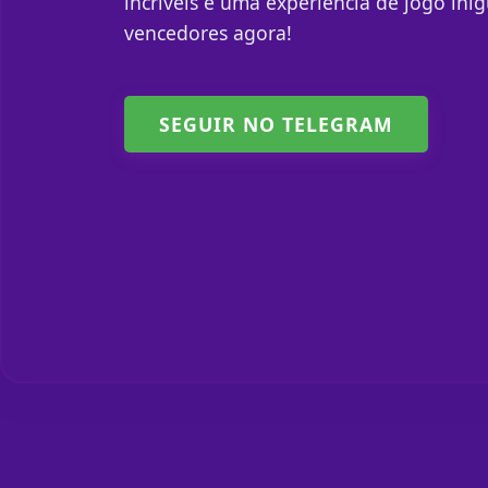
incríveis e uma experiência de jogo inig
vencedores agora!
SEGUIR NO TELEGRAM