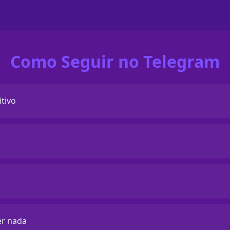
Como Seguir no Telegram
tivo
er nada