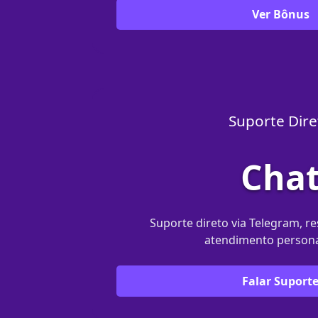
Ver Bônus
Suporte Dire
Cha
Suporte direto via Telegram, r
atendimento persona
Falar Suport