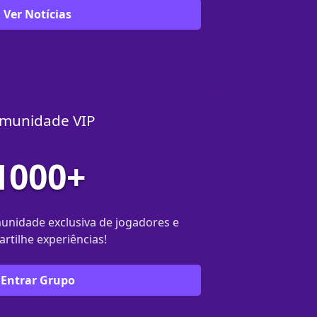
Ver Notícias
munidade VIP
1000+
unidade exclusiva de jogadores e
rtilhe experiências!
Entrar Grupo