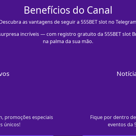
Benefícios do Canal
Descubra as vantagens de seguir a 555BET slot no Telegra
urpresa incríveis — com registro gratuito da 555BET slot B
na palma da sua mão.
vos
Notíci
m, promoções especiais
Fique por dentro d
s únicos!
eventos da 