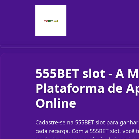
555BET slot - A 
Plataforma de A
Online
Cadastre-se na 555BET slot para ganha
cada recarga. Com a 555BET slot, você