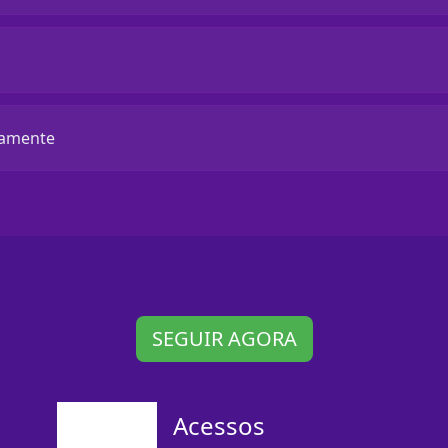
camente
SEGUIR AGORA
Acessos