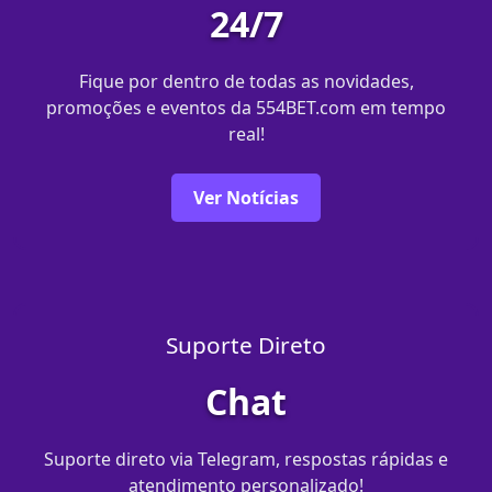
24/7
Fique por dentro de todas as novidades,
promoções e eventos da 554BET.com em tempo
real!
Ver Notícias
Suporte Direto
Chat
Suporte direto via Telegram, respostas rápidas e
atendimento personalizado!