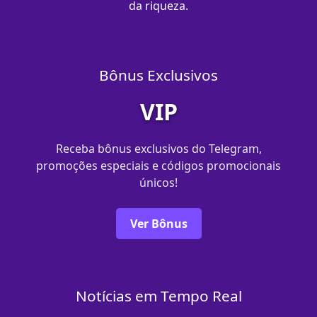
da riqueza.
Bônus Exclusivos
VIP
Receba bônus exclusivos do Telegram,
promoções especiais e códigos promocionais
únicos!
Ver Bônus
Notícias em Tempo Real