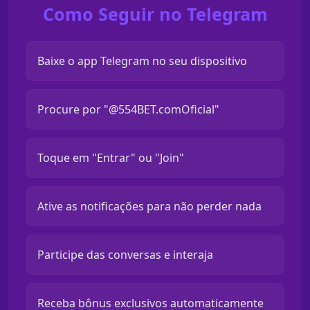
Como Seguir no Telegram
Baixe o app Telegram no seu dispositivo
Procure por "@554BET.comOficial"
Toque em "Entrar" ou "Join"
Ative as notificações para não perder nada
Participe das conversas e interaja
Receba bônus exclusivos automaticamente