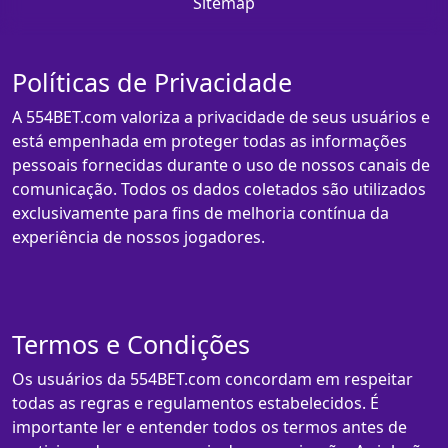
Sitemap
Políticas de Privacidade
A 554BET.com valoriza a privacidade de seus usuários e
está empenhada em proteger todas as informações
pessoais fornecidas durante o uso de nossos canais de
comunicação. Todos os dados coletados são utilizados
exclusivamente para fins de melhoria contínua da
experiência de nossos jogadores.
Termos e Condições
Os usuários da 554BET.com concordam em respeitar
todas as regras e regulamentos estabelecidos. É
importante ler e entender todos os termos antes de