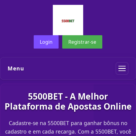
Login
Registrar-se
Menu
5500BET - A Melhor
Plataforma de Apostas Online
Cadastre-se na 5500BET para ganhar bônus no
cadastro e em cada recarga. Com a 5500BET, você