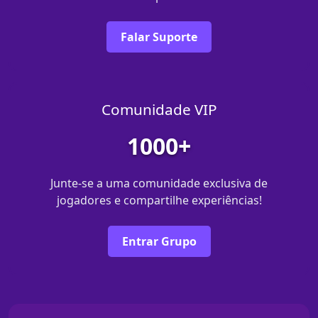
Falar Suporte
Comunidade VIP
1000+
Junte-se a uma comunidade exclusiva de
jogadores e compartilhe experiências!
Entrar Grupo