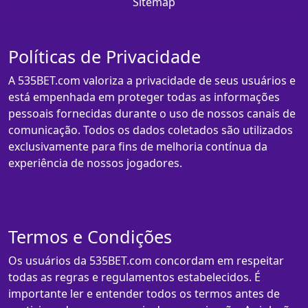
Sitemap
Políticas de Privacidade
A 535BET.com valoriza a privacidade de seus usuários e
está empenhada em proteger todas as informações
pessoais fornecidas durante o uso de nossos canais de
comunicação. Todos os dados coletados são utilizados
exclusivamente para fins de melhoria contínua da
experiência de nossos jogadores.
Termos e Condições
Os usuários da 535BET.com concordam em respeitar
todas as regras e regulamentos estabelecidos. É
importante ler e entender todos os termos antes de