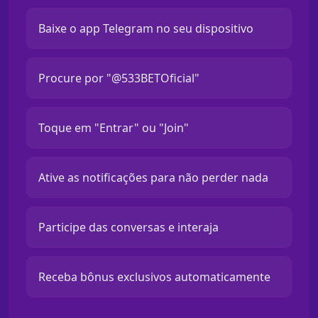
Baixe o app Telegram no seu dispositivo
Procure por "@533BETOficial"
Toque em "Entrar" ou "Join"
Ative as notificações para não perder nada
Participe das conversas e interaja
Receba bônus exclusivos automaticamente