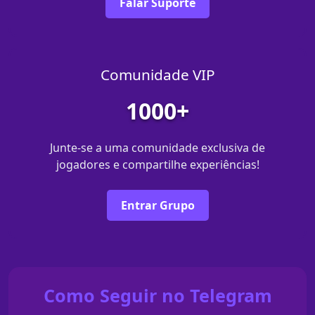
Falar Suporte
Comunidade VIP
1000+
Junte-se a uma comunidade exclusiva de
jogadores e compartilhe experiências!
Entrar Grupo
Como Seguir no Telegram