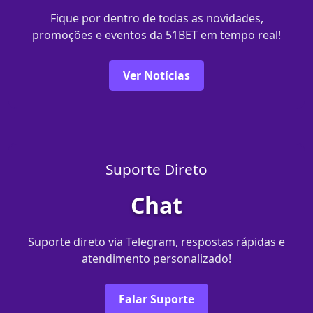
Fique por dentro de todas as novidades,
promoções e eventos da 51BET em tempo real!
Ver Notícias
Suporte Direto
Chat
Suporte direto via Telegram, respostas rápidas e
atendimento personalizado!
Falar Suporte