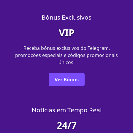
Bônus Exclusivos
VIP
Receba bônus exclusivos do Telegram,
promoções especiais e códigos promocionais
únicos!
Ver Bônus
Notícias em Tempo Real
24/7