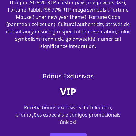
Dragon (96.96% RTP, cluster pays, mega wilds 3×3),
Fortune Rabbit (96.77% RTP, mega symbols), Fortune
Mouse (lunar new year theme), Fortune Gods
(pantheon collection). Cultural authenticity através de
consultancy ensuring respectful representation, color
symbolism (red=luck, gold=wealth), numerical
significance integration.
Bônus Exclusivos
VIP
Receba bônus exclusivos do Telegram,
promoções especiais e códigos promocionais
únicos!