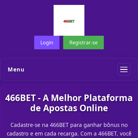
Login
Registrar-se
Menu
466BET - A Melhor Plataforma
de Apostas Online
Cadastre-se na 466BET para ganhar bônus no
cadastro e em cada recarga. Com a 466BET, você