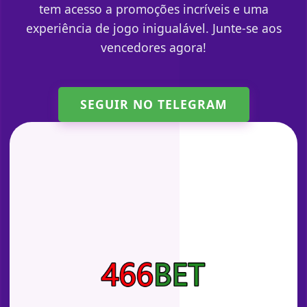
tem acesso a promoções incríveis e uma
experiência de jogo inigualável. Junte-se aos
vencedores agora!
SEGUIR NO TELEGRAM