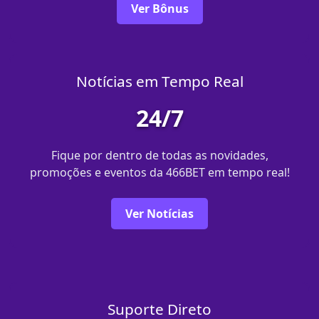
Ver Bônus
Notícias em Tempo Real
24/7
Fique por dentro de todas as novidades,
promoções e eventos da 466BET em tempo real!
Ver Notícias
Suporte Direto