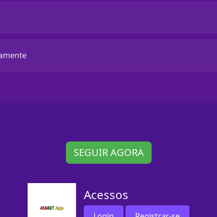
camente
SEGUIR AGORA
Acessos
Login
Registrar-se