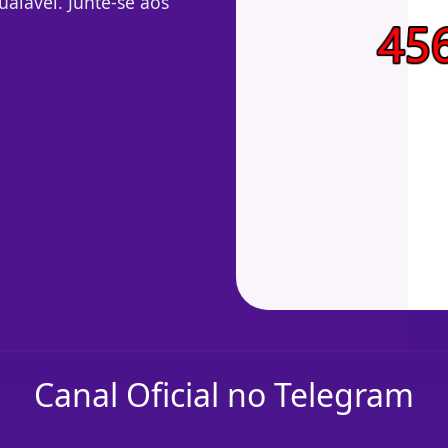
ualável. Junte-se aos
Canal Oficial no Telegram