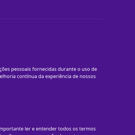
ções pessoais fornecidas durante o uso de
elhoria contínua da experiência de nossos
mportante ler e entender todos os termos