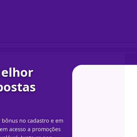
Melhor
postas
 bônus no cadastro e em
tem acesso a promoções