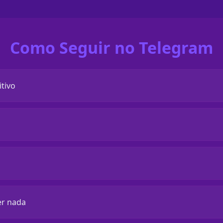
Como Seguir no Telegram
tivo
er nada