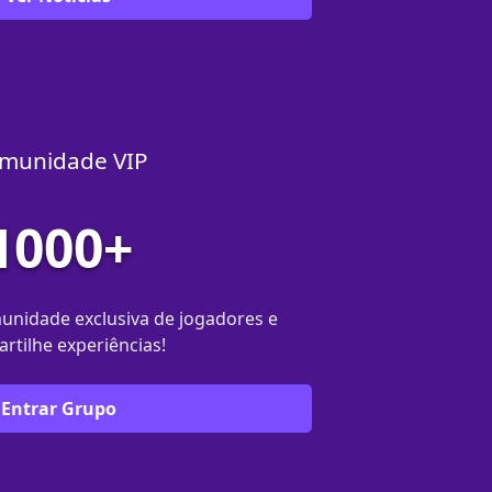
munidade VIP
1000+
unidade exclusiva de jogadores e
rtilhe experiências!
Entrar Grupo