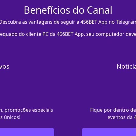
Benefícios do Canal
Descubra as vantagens de seguir a 456BET App no Telegra
equado do cliente PC da 456BET App, seu computador deve 
vos
Notíci
m, promoções especiais
Fique por dentro d
s únicos!
eventos da 