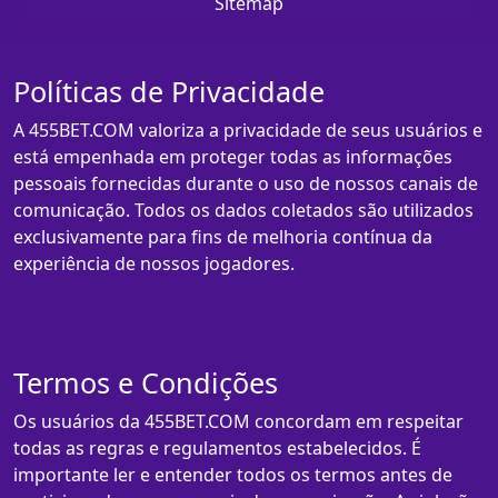
Sitemap
Políticas de Privacidade
A 455BET.COM valoriza a privacidade de seus usuários e
está empenhada em proteger todas as informações
pessoais fornecidas durante o uso de nossos canais de
comunicação. Todos os dados coletados são utilizados
exclusivamente para fins de melhoria contínua da
experiência de nossos jogadores.
Termos e Condições
Os usuários da 455BET.COM concordam em respeitar
todas as regras e regulamentos estabelecidos. É
importante ler e entender todos os termos antes de