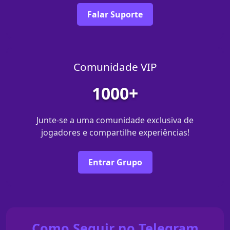
Falar Suporte
Comunidade VIP
1000+
Junte-se a uma comunidade exclusiva de
jogadores e compartilhe experiências!
Entrar Grupo
Como Seguir no Telegram