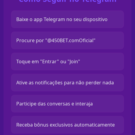
Baixe o app Telegram no seu dispositivo
Procure por "@450BET.comOficial"
Toque em "Entrar" ou "Join"
Ative as notificações para não perder nada
Participe das conversas e interaja
Receba bônus exclusivos automaticamente