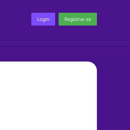
Login
Registrar-se