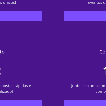
s únicos!
eventos d
to
Co
t
espostas rápidas e
Junte-se a uma com
lizado!
compa
e