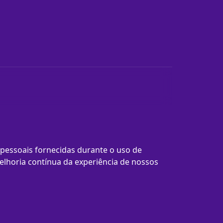
pessoais fornecidas durante o uso de
elhoria contínua da experiência de nossos