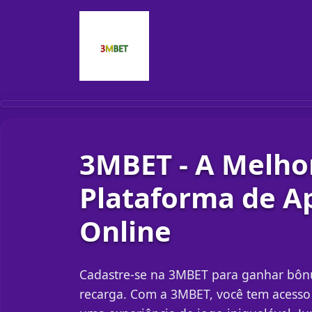
3MBET - A Melho
Plataforma de A
Online
Cadastre-se na 3MBET para ganhar bôn
recarga. Com a 3MBET, você tem acesso 