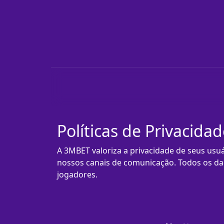
Políticas de Privacida
A 3MBET valoriza a privacidade de seus us
nossos canais de comunicação. Todos os dad
jogadores.