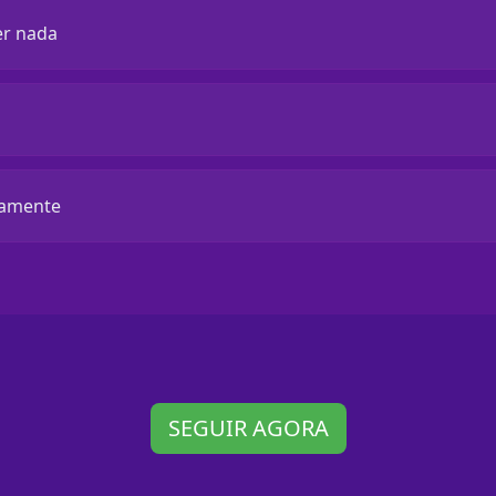
er nada
camente
SEGUIR AGORA