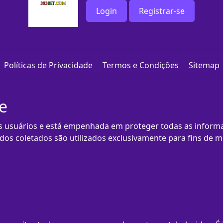
Login
Registrar-se
Políticas de Privacidade
Termos e Condições
Sitemap
de
us usuários e está empenhada em proteger todas as inform
os coletados são utilizados exclusivamente para fins de m