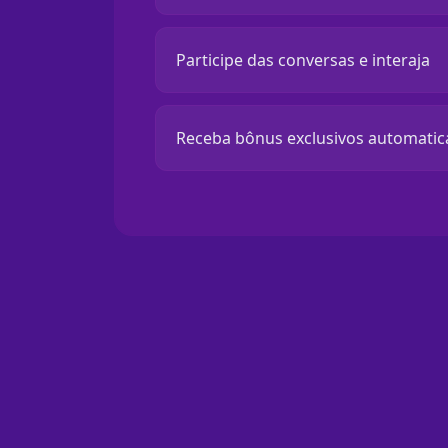
Participe das conversas e interaja
Receba bônus exclusivos automati