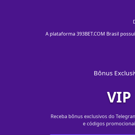
A plataforma 393BET.COM Brasil possui
Bônus Exclusi
VIP
Receba bônus exclusivos do Telegra
e códigos promocionai