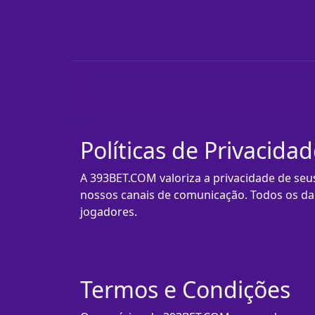
Políticas de Privacida
A 393BET.COM valoriza a privacidade de se
nossos canais de comunicação. Todos os dad
jogadores.
Termos e Condições