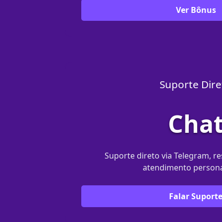
Ver Bônus
Suporte Dire
Cha
Suporte direto via Telegram, r
atendimento persona
Falar Suport