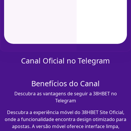
Canal Oficial no Telegram
Benefícios do Canal
Descubra as vantagens de seguir a 38HBET no
Telegram
Descubra a experiência móvel do 38HBET Site Oficial,
onde a funcionalidade encontra design otimizado para
apostas. A versão móvel oferece interface limpa,