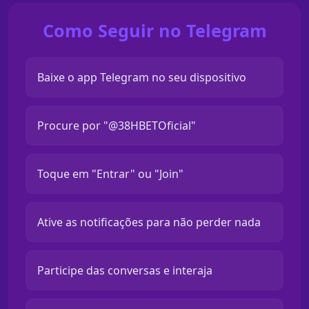
Como Seguir no Telegram
Baixe o app Telegram no seu dispositivo
Procure por "@38HBETOficial"
Toque em "Entrar" ou "Join"
Ative as notificações para não perder nada
Participe das conversas e interaja