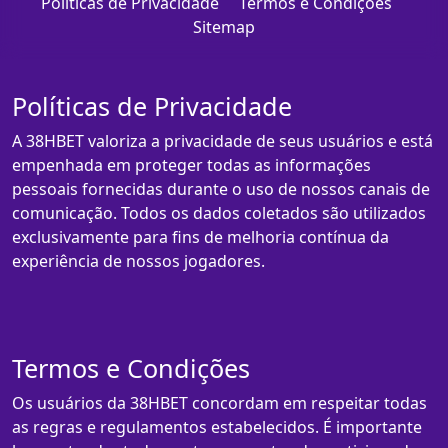
Políticas de Privacidade
Termos e Condições
Sitemap
Políticas de Privacidade
A 38HBET valoriza a privacidade de seus usuários e está
empenhada em proteger todas as informações
pessoais fornecidas durante o uso de nossos canais de
comunicação. Todos os dados coletados são utilizados
exclusivamente para fins de melhoria contínua da
experiência de nossos jogadores.
Termos e Condições
Os usuários da 38HBET concordam em respeitar todas
as regras e regulamentos estabelecidos. É importante