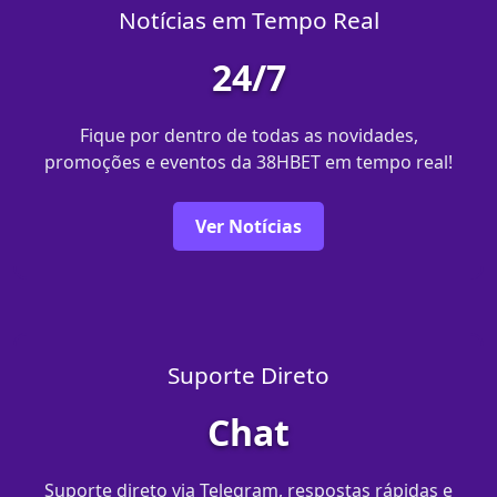
Notícias em Tempo Real
24/7
Fique por dentro de todas as novidades,
promoções e eventos da 38HBET em tempo real!
Ver Notícias
Suporte Direto
Chat
Suporte direto via Telegram, respostas rápidas e