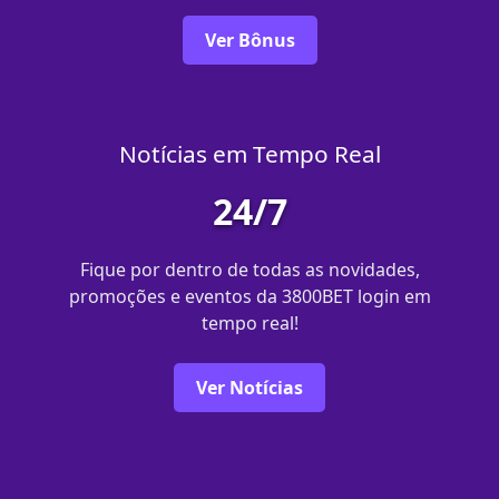
Ver Bônus
Notícias em Tempo Real
24/7
Fique por dentro de todas as novidades,
promoções e eventos da 3800BET login em
tempo real!
Ver Notícias