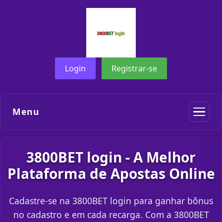
Login
Registrar-se
Menu
3800BET login - A Melhor
Plataforma de Apostas Online
Cadastre-se na 3800BET login para ganhar bônus
no cadastro e em cada recarga. Com a 3800BET