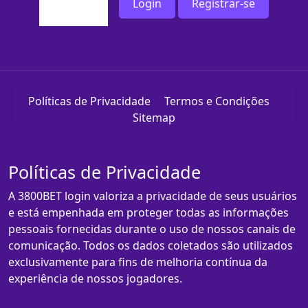
Login
Registrar-se
Políticas de Privacidade
Termos e Condições
Sitemap
Políticas de Privacidade
A 3800BET login valoriza a privacidade de seus usuários
e está empenhada em proteger todas as informações
pessoais fornecidas durante o uso de nossos canais de
comunicação. Todos os dados coletados são utilizados
exclusivamente para fins de melhoria contínua da
experiência de nossos jogadores.