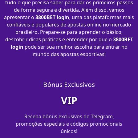
tudo o que precisa saber para dar os primeiros passos
de forma segura e divertida. Além disso, vamos
apresentar o
3800BET login
, uma das plataformas mais
confiáveis e populares de apostas online no mercado
brasileiro. Prepare-se para aprender o básico,
descobrir dicas práticas e entender por que o
3800BET
login
pode ser sua melhor escolha para entrar no
mundo das apostas esportivas!
Bônus Exclusivos
VIP
Receba bônus exclusivos do Telegram,
promoções especiais e códigos promocionais
únicos!