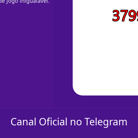
e jogo inigualável.
Canal Oficial no Telegram