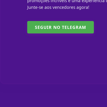
promoções incríveis e uma experiência d
Junte-se aos vencedores agora!
SEGUIR NO TELEGRAM