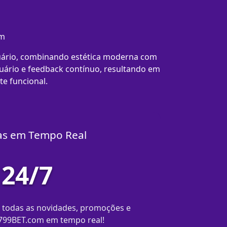
am
suário, combinando estética moderna com
suário e feedback contínuo, resultando em
e funcional.
as em Tempo Real
24/7
e todas as novidades, promoções e
799BET.com em tempo real!