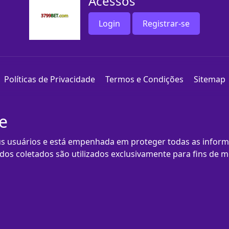
Acessos
Login
Registrar-se
Políticas de Privacidade
Termos e Condições
Sitemap
de
eus usuários e está empenhada em proteger todas as inform
os coletados são utilizados exclusivamente para fins de m