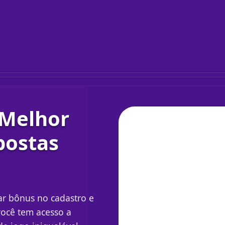
 Melhor
postas
r bônus no cadastro e
ocê tem acesso a