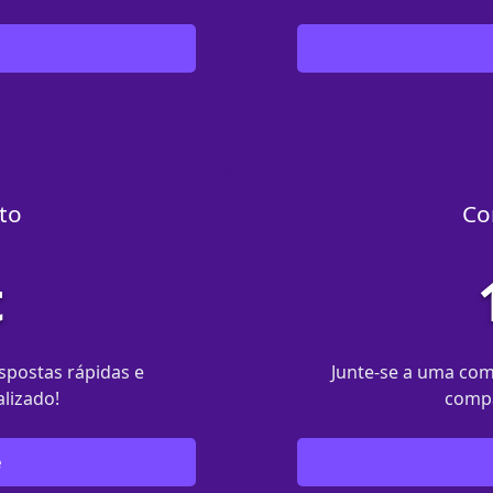
to
Co
t
espostas rápidas e
Junte-se a uma com
lizado!
compa
e