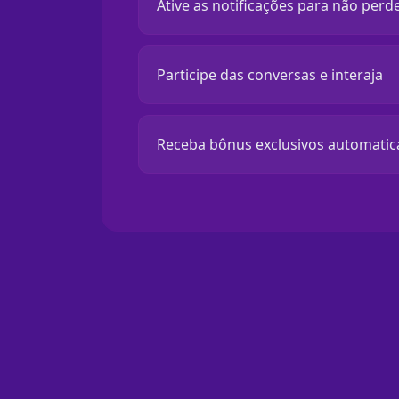
Ative as notificações para não perd
Participe das conversas e interaja
Receba bônus exclusivos automati