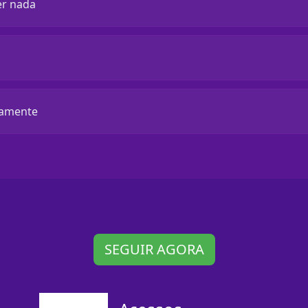
er nada
camente
SEGUIR AGORA