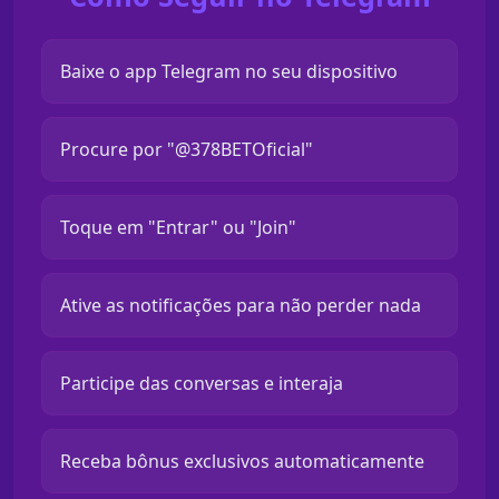
Baixe o app Telegram no seu dispositivo
Procure por "@378BETOficial"
Toque em "Entrar" ou "Join"
Ative as notificações para não perder nada
Participe das conversas e interaja
Receba bônus exclusivos automaticamente