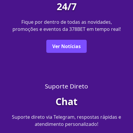
24/7
Fique por dentro de todas as novidades,
promoções e eventos da 378BET em tempo real!
Ver Notícias
Suporte Direto
Chat
Suporte direto via Telegram, respostas rápidas e
atendimento personalizado!