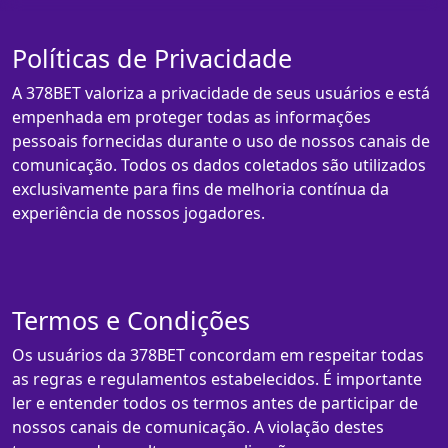
Políticas de Privacidade
A 378BET valoriza a privacidade de seus usuários e está
empenhada em proteger todas as informações
pessoais fornecidas durante o uso de nossos canais de
comunicação. Todos os dados coletados são utilizados
exclusivamente para fins de melhoria contínua da
experiência de nossos jogadores.
Termos e Condições
Os usuários da 378BET concordam em respeitar todas
as regras e regulamentos estabelecidos. É importante
ler e entender todos os termos antes de participar de
nossos canais de comunicação. A violação destes