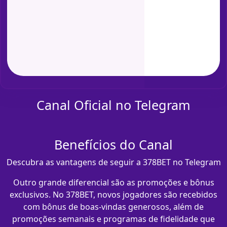
Canal Oficial no Telegram
Benefícios do Canal
Descubra as vantagens de seguir a 378BET no Telegram
Outro grande diferencial são as promoções e bônus
exclusivos. No 378BET, novos jogadores são recebidos
com bônus de boas-vindas generosos, além de
promoções semanais e programas de fidelidade que