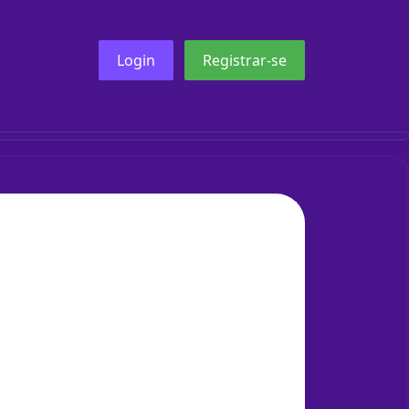
Login
Registrar-se