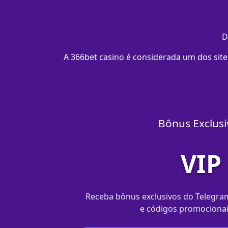
D
A 366bet casino é considerada um dos site
Bônus Exclusi
VIP
Receba bônus exclusivos do Telegra
e códigos promocionai