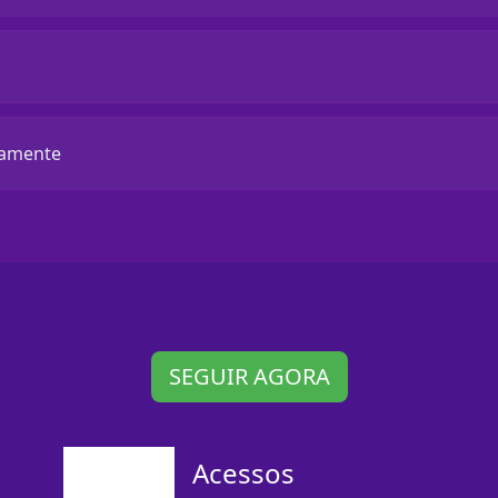
camente
SEGUIR AGORA
Acessos