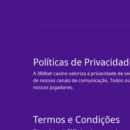
Políticas de Privacida
A 366bet casino valoriza a privacidade de 
de nossos canais de comunicação. Todos os 
nossos jogadores.
Termos e Condições