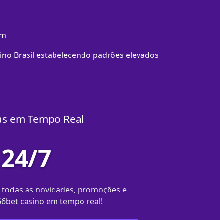
am
sino Brasil estabelecendo padrões elevados
as em Tempo Real
24/7
e todas as novidades, promoções e
66bet casino em tempo real!