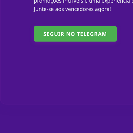
promoções incríveis e uma experiência d
Junte-se aos vencedores agora!
SEGUIR NO TELEGRAM