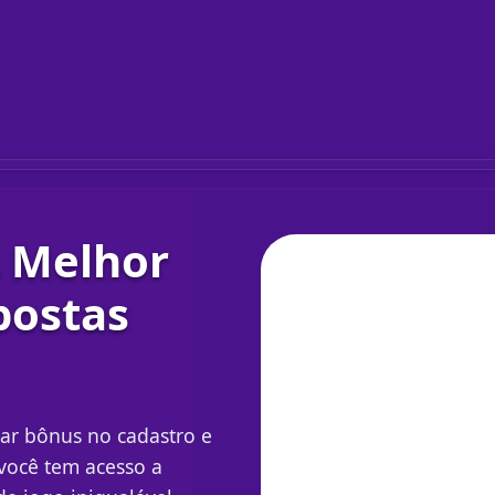
A Melhor
postas
ar bônus no cadastro e
você tem acesso a